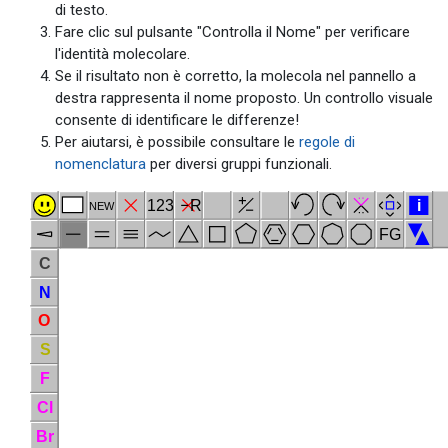
di testo.
Fare clic sul pulsante "Controlla il Nome" per verificare
l'identità molecolare.
Se il risultato non è corretto, la molecola nel pannello a
destra rappresenta il nome proposto. Un controllo visuale
consente di identificare le differenze!
Per aiutarsi, è possibile consultare le
regole di
nomenclatura
per diversi gruppi funzionali.
123
R
i
NEW
FG
C
N
O
S
F
Cl
Br