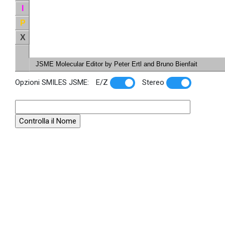
I
P
X
JSME Molecular Editor by Peter Ertl and Bruno Bienfait
Opzioni SMILES JSME:
E/Z
Stereo