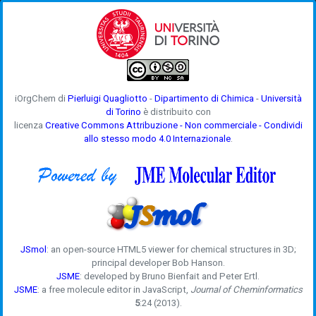
iOrgChem di
Pierluigi Quagliotto
-
Dipartimento di Chimica
-
Università
di Torino
è distribuito con
licenza
Creative Commons Attribuzione - Non commerciale - Condividi
allo stesso modo 4.0 Internazionale
.
JSmol
: an open-source HTML5 viewer for chemical structures in 3D;
principal developer Bob Hanson.
JSME
: developed by Bruno Bienfait and Peter Ertl.
JSME
: a free molecule editor in JavaScript,
Journal of Cheminformatics
5
:24 (2013).