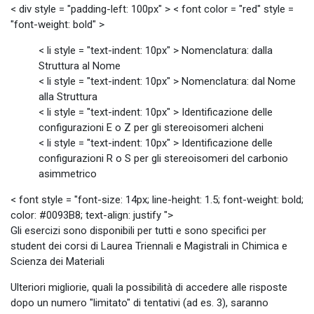
< div style = "padding-left: 100px" > < font color = "red" style =
"font-weight: bold" >
< li style = "text-indent: 10px" > Nomenclatura: dalla
Struttura al Nome
< li style = "text-indent: 10px" > Nomenclatura: dal Nome
alla Struttura
< li style = "text-indent: 10px" > Identificazione delle
configurazioni E o Z per gli stereoisomeri alcheni
< li style = "text-indent: 10px" > Identificazione delle
configurazioni R o S per gli stereoisomeri del carbonio
asimmetrico
< font style = "font-size: 14px; line-height: 1.5; font-weight: bold;
color: #0093B8; text-align: justify ">
Gli esercizi sono disponibili per tutti e sono specifici per
student dei corsi di Laurea Triennali e Magistrali in Chimica e
Scienza dei Materiali
Ulteriori migliorie, quali la possibilità di accedere alle risposte
dopo un numero "limitato" di tentativi (ad es. 3), saranno